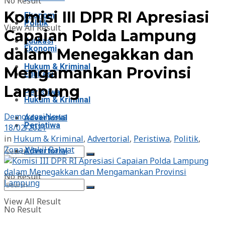
No Result
Komisi III DPR RI Apresiasi
Ekonomi
Politik
View All Result
Capaian Polda Lampung
Edukasi
Ekonomi
dalam Menegakkan dan
Hukum & Kriminal
Mengamankan Provinsi
Edukasi
Lampung
Peristiwa
Hukum & Kriminal
DemokrasiNews
Advertorial
Peristiwa
18/02/2021
in
Hukum & Kriminal
,
Advertorial
,
Peristiwa
,
Politik
,
Zona Wakil Rakyat
Advertorial
No Result
View All Result
No Result