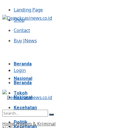
Landing Page
Shop
Contact
Buy JNews
Jumat, Agustus 7, 2026
Beranda
Login
Nasional
Beranda
Tokoh
Nasional
Kesehatan
Tokoh
Politik
Home
Hukum & Kriminal
Kesehatan