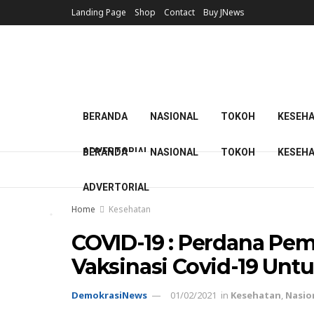
Landing Page
Shop
Contact
Buy JNews
BERANDA
NASIONAL
TOKOH
KESEH
ADVERTORIAL
BERANDA
NASIONAL
TOKOH
KESEH
ADVERTORIAL
Home
Kesehatan
COVID-19 : Perdana Pe
Vaksinasi Covid-19 Un
DemokrasiNews
01/02/2021
in
Kesehatan
,
Nasio