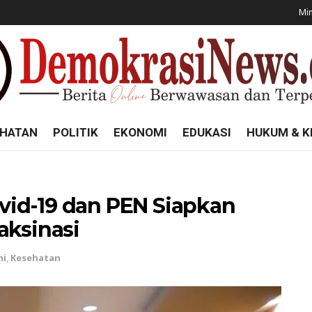
Min
HATAN
POLITIK
EKONOMI
EDUKASI
HUKUM & K
id-19 dan PEN Siapkan
aksinasi
mi
,
Kesehatan