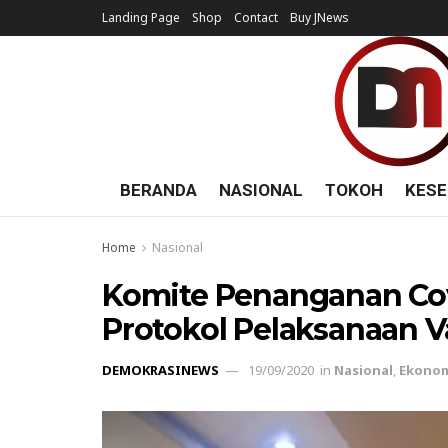
Landing Page
Shop
Contact
Buy JNews
BERANDA
NASIONAL
TOKOH
KESE
Home
Nasional
Komite Penanganan Cov
Protokol Pelaksanaan V
DEMOKRASINEWS
19/09/2020
in
Nasional
,
Ekono