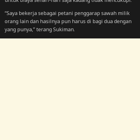
untuk biaya sehari-hari saja kadang tidak mencukupi.
“Saya bekerja sebagai petani penggarap sawah milik
orang lain dan hasilnya pun harus di bagi dua dengan
yang punya,” terang Sukiman.