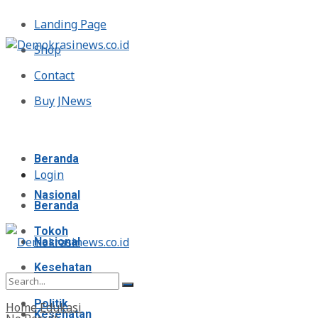
Landing Page
Shop
Contact
Buy JNews
Kamis, Agustus 6, 2026
Beranda
Login
Nasional
Beranda
Tokoh
Nasional
Kesehatan
Tokoh
Politik
Home
Edukasi
Kesehatan