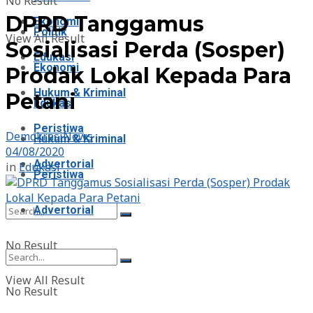
No Result
DPRD Tanggamus
Ekonomi
Politik
View All Result
Sosialisasi Perda (Sosper)
Edukasi
Ekonomi
Prodak Lokal Kepada Para
Hukum & Kriminal
Petani
Edukasi
Peristiwa
DemokrasiNews
Hukum & Kriminal
04/08/2020
Advertorial
in
Edukasi
Peristiwa
Advertorial
No Result
View All Result
No Result