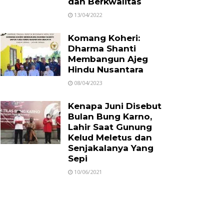
dan Berkwalitas
13/04/2022
Komang Koheri:
Dharma Shanti
Membangun Ajeg
Hindu Nusantara
08/04/2023
Kenapa Juni Disebut
Bulan Bung Karno,
Lahir Saat Gunung
Kelud Meletus dan
Senjakalanya Yang
Sepi
10/06/2021