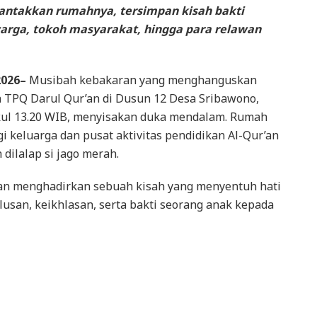
antakkan rumahnya, tersimpan kisah bakti
rga, tokoh masyarakat, hingga para relawan
2026–
Musibah kebakaran yang menghanguskan
 TPQ Darul Qur’an di Dusun 12 Desa Sribawono,
kul 13.20 WIB, menyisakan duka mendalam. Rumah
i keluarga dan pusat aktivitas pendidikan Al-Qur’an
 dilalap si jago merah.
kan menghadirkan sebuah kisah yang menyentuh hati
lusan, keikhlasan, serta bakti seorang anak kepada