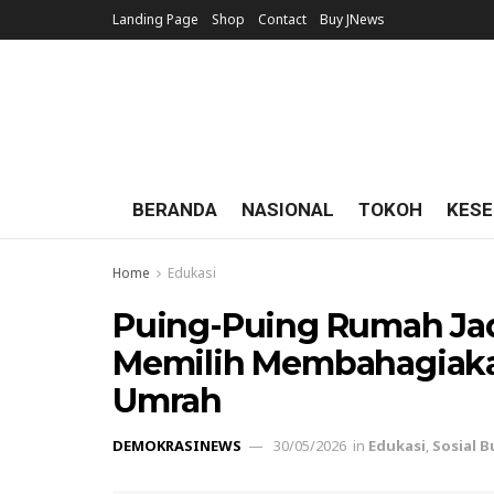
Landing Page
Shop
Contact
Buy JNews
BERANDA
NASIONAL
TOKOH
KESE
Home
Edukasi
Puing-Puing Rumah Jad
Memilih Membahagiaka
Umrah
DEMOKRASINEWS
30/05/2026
in
Edukasi
,
Sosial 