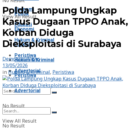
No Result
Polda Lampung Ungkap
Ekonomi
Politik
View All Result
Kasus Dugaan TPPO Anak,
Edukasi
Ekonomi
Korban Diduga
Hukum & Kriminal
Dieksploitasi di Surabaya
Edukasi
Peristiwa
DemokrasiNews
Hukum & Kriminal
13/05/2026
Advertorial
in
Hukum & Kriminal
,
Peristiwa
Peristiwa
Advertorial
No Result
View All Result
No Result