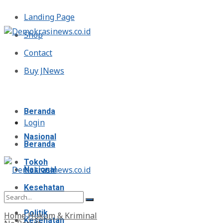
Landing Page
Shop
Contact
Buy JNews
Jumat, Agustus 7, 2026
Beranda
Login
Nasional
Beranda
Tokoh
Nasional
Kesehatan
Tokoh
Politik
Home
Hukum & Kriminal
Kesehatan