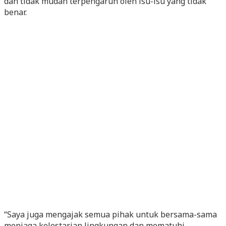
dan tidak mudah terpengaruh oleh isu-isu yang tidak
benar.
“Saya juga mengajak semua pihak untuk bersama-sama
menjaga kelestarian lingkungan dan mematuhi