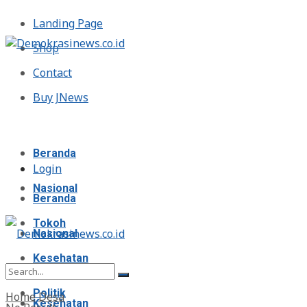
Landing Page
Shop
Contact
Buy JNews
Jumat, Agustus 7, 2026
Beranda
Login
Nasional
Beranda
Tokoh
Nasional
Kesehatan
Tokoh
Politik
Home
Desa
Kesehatan