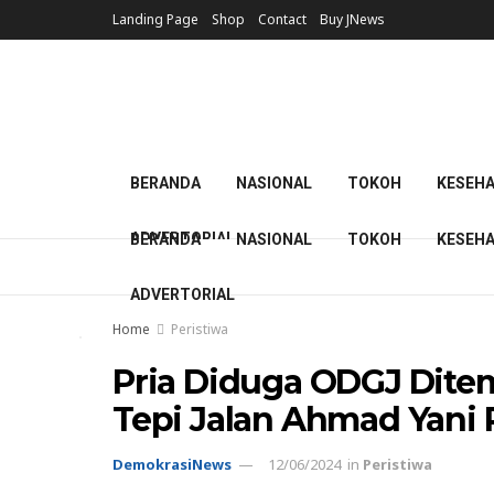
Landing Page
Shop
Contact
Buy JNews
BERANDA
NASIONAL
TOKOH
KESEH
ADVERTORIAL
BERANDA
NASIONAL
TOKOH
KESEH
ADVERTORIAL
Home
Peristiwa
Pria Diduga ODGJ Dite
Tepi Jalan Ahmad Yani
DemokrasiNews
12/06/2024
in
Peristiwa