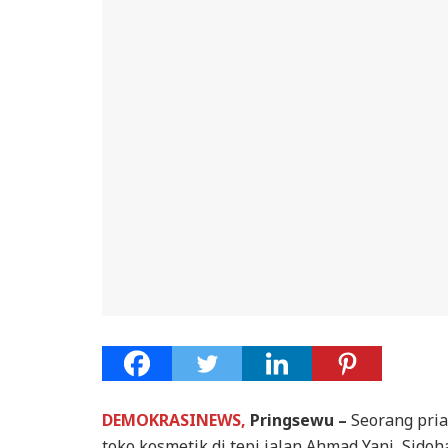
DEMOKRASINEWS,
Pringsewu –
Seorang pria
toko kosmetik di tepi jalan Ahmad Yani, Sido