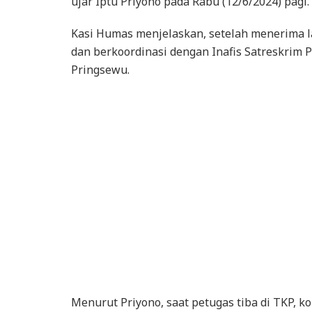
ujar Iptu Priyono pada Rabu (12/6/2024) pagi.
Kasi Humas menjelaskan, setelah menerima 
dan berkoordinasi dengan Inafis Satreskrim 
Pringsewu.
Menurut Priyono, saat petugas tiba di TKP, k