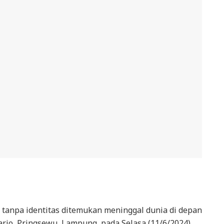
 tanpa identitas ditemukan meninggal dunia di depan
harjo, Pringsewu, Lampung, pada Selasa (11/6/2024)