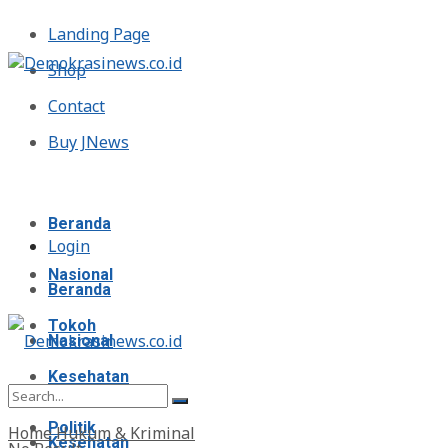
Landing Page
Shop
Contact
Buy JNews
Minggu, Agustus 9, 2026
Beranda
Login
Nasional
Beranda
Tokoh
Nasional
Kesehatan
Tokoh
Politik
Home
Hukum & Kriminal
Kesehatan