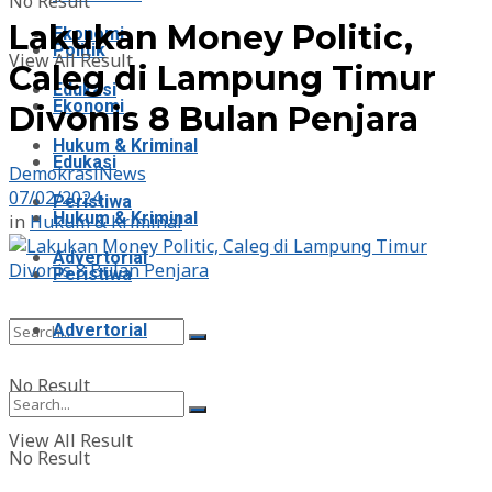
No Result
Lakukan Money Politic,
Ekonomi
Politik
View All Result
Caleg di Lampung Timur
Edukasi
Ekonomi
Divonis 8 Bulan Penjara
Hukum & Kriminal
Edukasi
DemokrasiNews
07/02/2024
Peristiwa
Hukum & Kriminal
in
Hukum & Kriminal
Advertorial
Peristiwa
Advertorial
No Result
View All Result
No Result