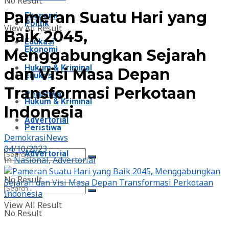
No Result
Pameran Suatu Hari yang
Ekonomi
Politik
View All Result
Baik 2045,
Edukasi
Ekonomi
Menggabungkan Sejarah
Hukum & Kriminal
dan Visi Masa Depan
Edukasi
Transformasi Perkotaan
Peristiwa
Hukum & Kriminal
Indonesia
Advertorial
Peristiwa
DemokrasiNews
04/10/2023
Advertorial
in
Nasional
,
Advertorial
No Result
View All Result
No Result