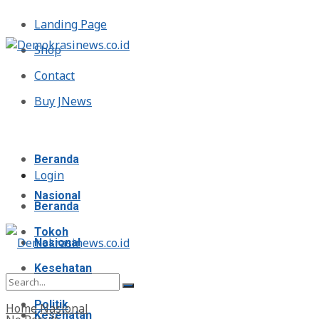
Landing Page
Shop
Contact
Buy JNews
Minggu, Agustus 9, 2026
Beranda
Login
Nasional
Beranda
Tokoh
Nasional
Kesehatan
Tokoh
Politik
Home
Nasional
Kesehatan