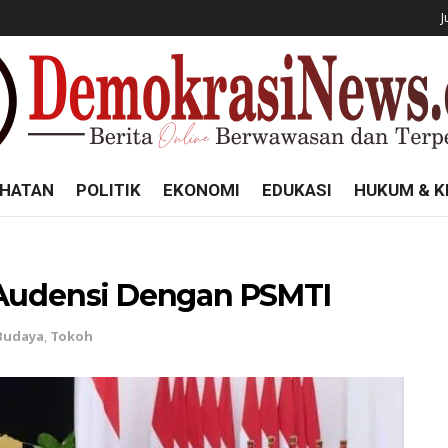
J
HATAN
POLITIK
EKONOMI
EDUKASI
HUKUM & K
 Audensi Dengan PSMTI
 Budaya
,
Tokoh