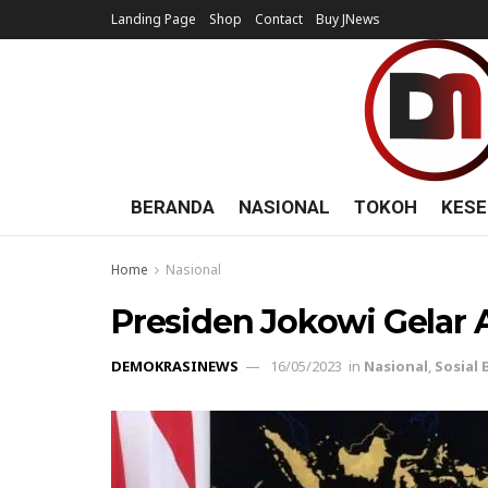
Landing Page
Shop
Contact
Buy JNews
BERANDA
NASIONAL
TOKOH
KESE
Home
Nasional
Presiden Jokowi Gelar
DEMOKRASINEWS
16/05/2023
in
Nasional
,
Sosial