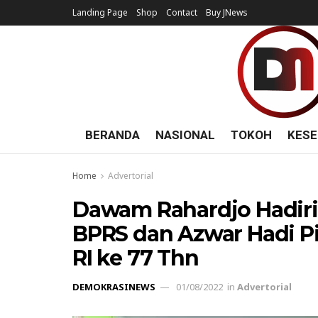
Landing Page
Shop
Contact
Buy JNews
BERANDA
NASIONAL
TOKOH
KESE
Home
Advertorial
Dawam Rahardjo Hadir
BPRS dan Azwar Hadi P
RI ke 77 Thn
DEMOKRASINEWS
01/08/2022
in
Advertorial