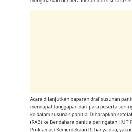
mengibarkan bendera merah putih secara sere
Acara dilanjutkan paparan draf susunan pani
mendapat tanggapan dari para peserta sehi
ke dalam susunan panitia. Diharapkan setela
(RAB) ke Bendahara panitia peringatan HUT R
Proklamasi Kemerdekaan RI hanya dua, yakni