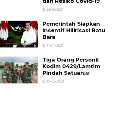
dari Resiko Covid-19
23/06/2021
Pemerintah Siapkan
Insentif Hilirisasi Batu
Bara
11/01/2021
Tiga Orang Personil
Kodim 0429/Lamtim
Pindah Satuan￼
15/03/2022