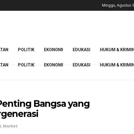
Minggu, Agustus 9
ATAN
POLITIK
EKONOMI
EDUKASI
HUKUM & KRIMI
ATAN
POLITIK
EKONOMI
EDUKASI
HUKUM & KRIMI
 Penting Bangsa yang
generasi
i
,
Market