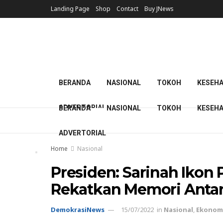
Landing Page
Shop
Contact
Buy JNews
BERANDA
NASIONAL
TOKOH
KESEH
ADVERTORIAL
BERANDA
NASIONAL
TOKOH
KESEH
ADVERTORIAL
Home
Nasional
Presiden: Sarinah Ikon
Rekatkan Memori Antar
DemokrasiNews
15/07/2022
in
Nasional
,
Ekonom