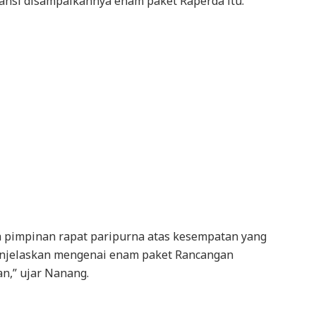
ansi disampaikannya enam paket Raperda itu.
 pimpinan rapat paripurna atas kesempatan yang
enjelaskan mengenai enam paket Rancangan
n,” ujar Nanang.