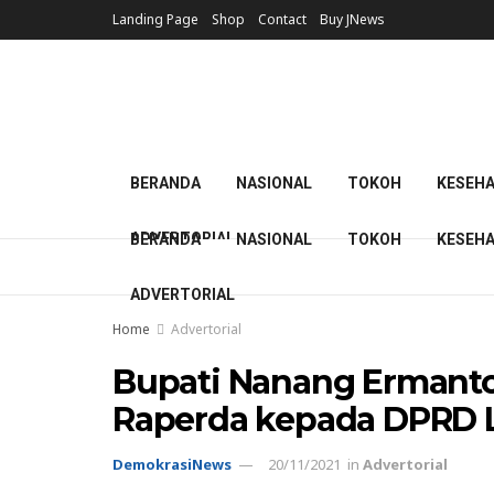
Landing Page
Shop
Contact
Buy JNews
BERANDA
NASIONAL
TOKOH
KESEH
ADVERTORIAL
BERANDA
NASIONAL
TOKOH
KESEH
ADVERTORIAL
Home
Advertorial
Bupati Nanang Ermant
Raperda kepada DPRD 
DemokrasiNews
20/11/2021
in
Advertorial