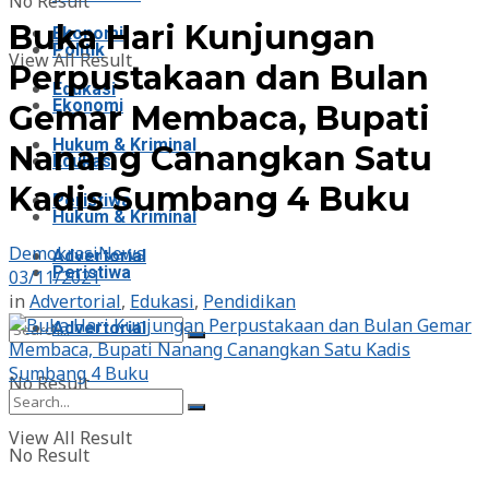
No Result
Buka Hari Kunjungan
Ekonomi
Politik
View All Result
Perpustakaan dan Bulan
Edukasi
Ekonomi
Gemar Membaca, Bupati
Hukum & Kriminal
Nanang Canangkan Satu
Edukasi
Kadis Sumbang 4 Buku
Peristiwa
Hukum & Kriminal
DemokrasiNews
Advertorial
Peristiwa
03/11/2021
in
Advertorial
,
Edukasi
,
Pendidikan
Advertorial
No Result
View All Result
No Result