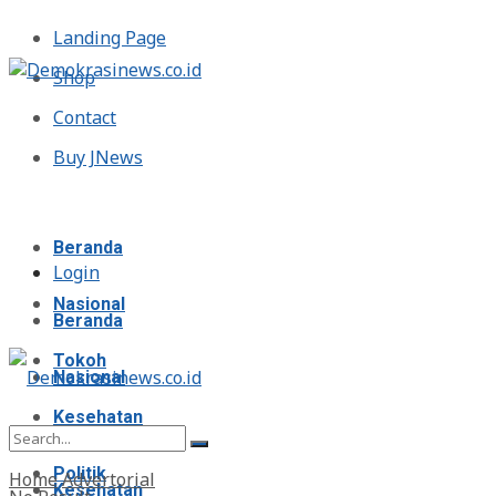
Landing Page
Shop
Contact
Buy JNews
Jumat, Agustus 7, 2026
Beranda
Login
Nasional
Beranda
Tokoh
Nasional
Kesehatan
Tokoh
Politik
Home
Advertorial
Kesehatan