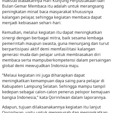
maksud diadakannya Hari Kunjung Perpustakaan dan
Bulan Gemar Membaca itu adalah untuk merangsang
peningkatan minat baca masyarakat khususnya
kalangan pelajar, sehingga kegiatan membaca dapat
menjadi kebiasaan sehari-hari.
Kemudian, melalui kegiatan itu dapat meningkatkan
sinergi dengan berbagai mitra, baik sesama lembaga
pemerintah maupun swasta, guna menunjang dan turut
berpartisipasi aktif demi memfasilitasi kalangan
generasi muda dan pelajar untuk membiasakan diri
membaca serta mampuberkompetensi dalam persaingan
global demi mewujudkan Indonsia maju.
“Melaui kegiatan ini juga diharapkan dapat
meningkatkan kemampuan daya saing para pelajar di
Kabupaten Lampung Selatan. Sehingga mampu tampil
kedepan sebagai calon-calon penerus pelopor kemajuan
bangsa Indonesia,” kata Qorinilwan dalam laporannya.
Adapun, tujuan dilaksanakannya kegiatan itu lanjut
Qorinilwan, yaitu untuk menggugah dan meningkatkan