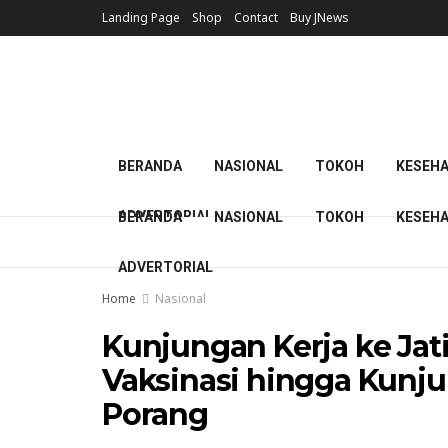
Landing Page
Shop
Contact
Buy JNews
BERANDA
NASIONAL
TOKOH
KESEH
ADVERTORIAL
BERANDA
NASIONAL
TOKOH
KESEH
ADVERTORIAL
Home
Nasional
Kunjungan Kerja ke Jat
Vaksinasi hingga Kunj
Porang