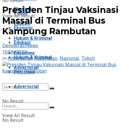
No Result
Presiden Tinjau Vaksinasi
Ekonomi
Politik
View All Result
Massal di Terminal Bus
Edukasi
Ekonomi
Kampung Rambutan
Hukum & Kriminal
Edukasi
DemokrasiNews
10/06/2021
Peristiwa
Hukum & Kriminal
in
Advertorial
,
Kesehatan
,
Nasional
,
Tokoh
Advertorial
Peristiwa
Advertorial
No Result
View All Result
No Result