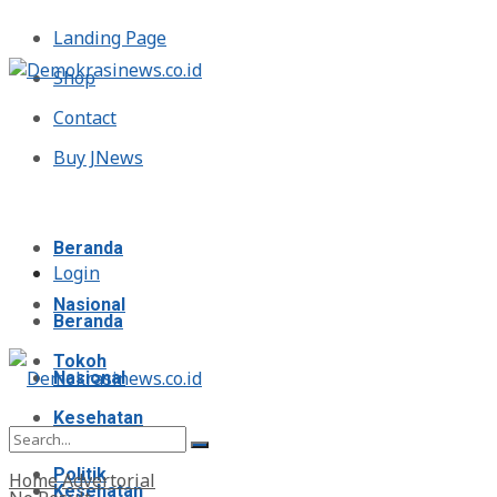
Landing Page
Shop
Contact
Buy JNews
Minggu, Agustus 9, 2026
Beranda
Login
Nasional
Beranda
Tokoh
Nasional
Kesehatan
Tokoh
Politik
Home
Advertorial
Kesehatan