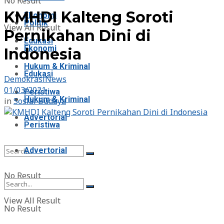
No Result
KMHDI Kalteng Soroti
Ekonomi
Politik
View All Result
Pernikahan Dini di
Edukasi
Ekonomi
Indonesia
Hukum & Kriminal
Edukasi
DemokrasiNews
01/03/2021
Peristiwa
Hukum & Kriminal
in
Sosial Budaya
Advertorial
Peristiwa
Advertorial
No Result
View All Result
No Result