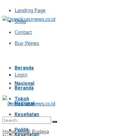
Landing Page
Shop
Contact
Buy JNews
Minggu, Agustus 9, 2026
Beranda
Login
Nasional
Beranda
Tokoh
Nasional
Kesehatan
Tokoh
Politik
Home
Sosial Budaya
Kesehatan