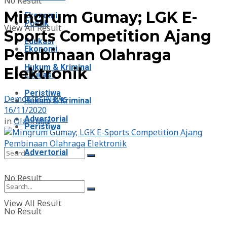
No Result
Mingrum Gumay; LGK E-
Ekonomi
Politik
View All Result
Sports Competition Ajang
Edukasi
Ekonomi
Pembinaan Olahraga
Hukum & Kriminal
Elektronik
Edukasi
Peristiwa
DemokrasiNews
Hukum & Kriminal
16/11/2020
Advertorial
in
Olahraga
Peristiwa
Advertorial
No Result
View All Result
No Result