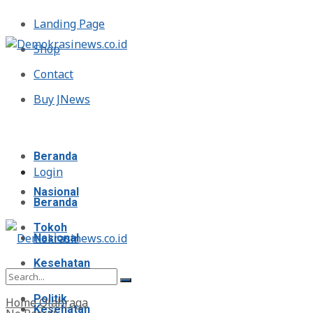
Landing Page
Shop
Contact
Buy JNews
Minggu, Agustus 9, 2026
Beranda
Login
Nasional
Beranda
Tokoh
Nasional
Kesehatan
Tokoh
Politik
Home
Olahraga
Kesehatan